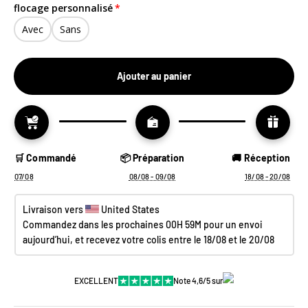
flocage personnalisé
Avec
Sans
M
L
Ajouter au panier
XL
2XL
🛒 Commandé
📦 Préparation
🚚 Réception
07/08
08/08 - 09/08
18/08 - 20/08
Livraison vers 
 United States
Commandez dans les prochaines 
00H 59M
 pour un envoi 
aujourd’hui, et recevez votre colis entre le 18/08 et le 20/08
EXCELLENT
Note 4,6/5 sur