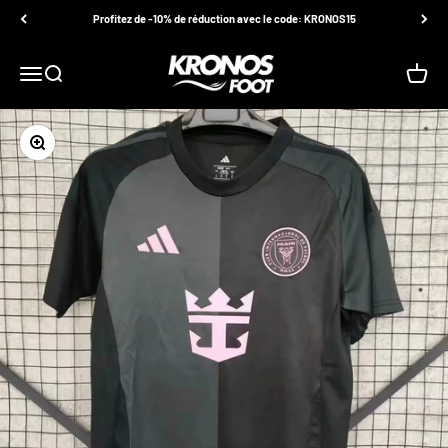
Passer au contenu
Profitez de -10% de réduction avec le code: KRONOS15
kronosfoot
Ouvrir la navigation
Ouvrir la recherche
Voir le
Zoomer sur l'image