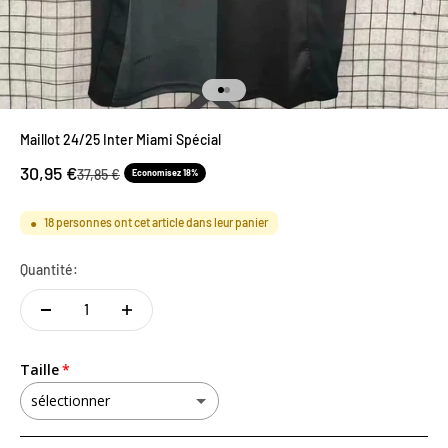
Aller à l'élément 1
Aller à l'élément 2
Maillot 24/25 Inter Miami Spécial
30,95 €
37,85 €
Economisez 18%
18
personnes ont cet article dans leur panier
●
Quantité:
Taille
sélectionner
S